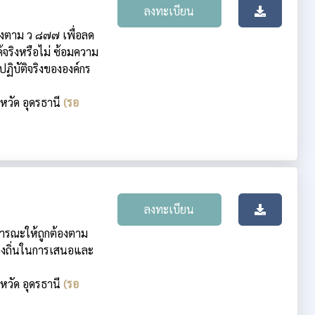
ลงทะเบียน
งตาม ว ๘๗๗ เพื่อลด
จริงหรือไม่ ซ้อมความ
ิบัติจริงขององค์กร
งหวัด อุดรธานี
(รอ
ลงทะเบียน
ธารณะให้ถูกต้องตาม
งถิ่นในการเสนอและ
งหวัด อุดรธานี
(รอ